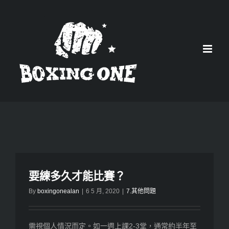
Skip
to
content
要練多久才能比賽？
By
boxingonealan
|
6 5 月, 2020
|
7.其他問題
需視個人情況而定。如一週上課2-3堂，通常約半年至