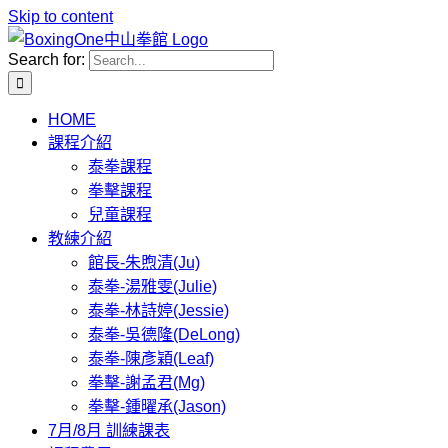
Skip to content
Search for:
HOME
課程介紹
泰拳課程
拳擊課程
兒童課程
教練介紹
館長-朱煦清(Ju)
泰拳-湯雅雯(Julie)
泰拳-林詩婷(Jessie)
泰拳-吳德隆(DeLong)
泰拳-陳彥穎(Leaf)
拳擊-謝孟君(Mg)
拳擊-鍾曜承(Jason)
7月/8月 訓練課表