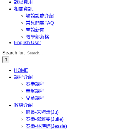
課程費用
相關資訊
場館設施介紹
常見問題FAQ
拳館新聞
教學部落格
English User
Search for:
HOME
課程介紹
泰拳課程
拳擊課程
兒童課程
教練介紹
館長-朱煦清(Ju)
泰拳-湯雅雯(Julie)
泰拳-林詩婷(Jessie)