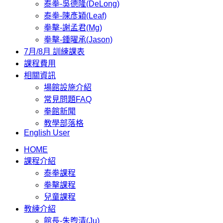
泰拳-吳德隆(DeLong)
泰拳-陳彥穎(Leaf)
拳擊-謝孟君(Mg)
拳擊-鍾曜承(Jason)
7月/8月 訓練課表
課程費用
相關資訊
場館設施介紹
常見問題FAQ
拳館新聞
教學部落格
English User
HOME
課程介紹
泰拳課程
拳擊課程
兒童課程
教練介紹
館長-朱煦清(Ju)